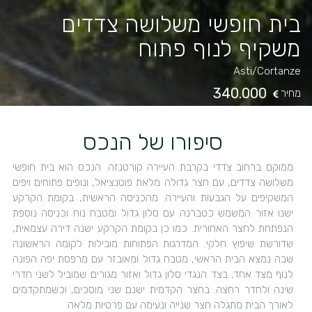
בית חופשי משלושה צדדים
משקיף לנוף פתוח
Asti
/
Cortanze
340.000
מחיר
סיפורו של הנכס
ממוקם ברחוב צדדי בקרבת העיירה קורטנזה. הנכס הוא בית חופשי
משלושה צדדים, עם חצר גדולה מלאת פוטנציאל, ונופים פתוחים ויפים
המשקיפים על הגבעות והעיירה. מהכניסה הראשית, בקומת הקרקע
ישנו אזור המשמש כטברנה עם סלון גדול ומטבח נוח וכניסה נוספת
הנפתחת לחצר האחורית. כמו כן בקומת הקרקע ישנה דירה עצמאית,
שדורשת שיפוץ חלקי. המדרגות הפתוחות מובילות לקומה הראשונה
שבה נמצא הבית הראשי, מטבח גדול ומאובזר עם מרפסת יפה הפונה
לנוף מצד אחד; בצד הנגדי סלון גדול ואזור מגורים שמוביל לשני חדרי
שינה ולחדר רחצה. בחצר הקדמית ישנם שני מוסכים, וכשמתקדמים
לאורך הבית מתגלה חצר שנייה ונעימה עם פרטיות מלאה.