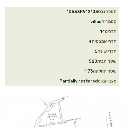
מספר נכס
10533RV12103
קטגוריה
villas
חדרים
14
חדרי אמבטיה
4
חדרי שינה
5
שטח הבית
520
שטח החלקה
1173
מצב הנכס
Partially restored