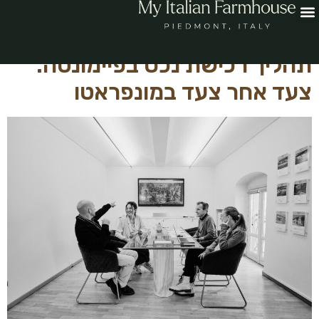
מחבר:
user
תהליך רכישת נכס בפיימונטה:
צעד אחר צעד במונפראטו