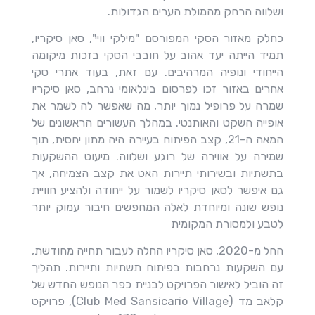
ושלווה הרחק מהמולת הערים הגדולות.
כחלק מאזור הסקי המפורסם "מילקי וויי", סאן סיקריו,
תמיד הייתה יעד אהוב על חובבי הסקי בזכות מיקומה
הייחודי ונופיה המרהיבים. עם זאת, בעוד אתרי סקי
אחרים באזור זכו לפרסום בינלאומי נרחב, סאן סיקריו
שמרה על פרופיל נמוך יותר, מה שאפשר לה לשמר את
אופייה השקט והאותנטי. במהלך העשורים הראשונים של
המאה ה-21, קצב הפיתוח בעיירה היה מתון יחסית, תוך
שמירה על אווירה של רוגע ושלווה. מיעוט ההשקעות
בתשתיות ובשירותי תיירות האט את קצב הצמיחה, אך
גם איפשר לסאן סיקריו לשמור על ייחודה ולהציע חוויית
נופש שונה ומיוחדת לאלה המחפשים חיבור עמוק יותר
לטבע ולמסורת המקומית
החל מ-2020, סאן סיקריו החלה לעבור תחייה מחודשת,
עם השקעות נרחבות בפיתוח תשתיות ותיירות. תהליך
זה הוביל לאישור הפרויקט לבניית כפר הנופש החדש של
קלאב מד (Club Med Sansicario Village), פרויקט