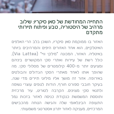
התחייה המחודשת של סאן סיקריו: שילוב
מרהיב של היסטוריה, טבע ופיתוח תיירותי
מתקדם
האזור בו ממוקמת סאן סיקריו, השוכן בלב הרי האלפים
האיטלקיים, הוא אחד האזורים היפים והמרהיבים ביותר
באיטליה. האזור, המכונה "מילקי וויי" (Via Lattea),
כולל רשת של עיירות ואתרי סקי המקושרים ביניהם
ומציעים יותר מ-400 קילומטרים של מסלולי סקי, מה
שהופך אותו לאחד מאתרי הסקי הגדולים והבולטים
באירופה. אזור זה מושך אליו מיליוני תיירים מדי שנה,
בעיקר חובבי ספורט חורף, הודות לנופים עוצרי נשימה
ולתנאי סקי מצוינים. הקרבה לטורינו, עיר מרכזית
ותוססת המשמשת כנקודת כניסה לאזור בזכות נמל
התעופה הבינלאומי שלה והגישה הנוחה מהכבישים
המרכזיים, מעניקה לאזור יתרון אסטרטגי משמעותי.