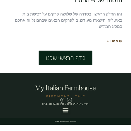
הנסתר של פיימונטה
זהו החלק הראשון בסדרה של שלושה פרקים על רכישת בית
באיטליה. הישארו מעודכנים לפרקים הבאים שבהם נלווה אתכם
במסע המרגש
קרא עוד »
לדף הראשי שלנו
רוני 050-2292922 / גונן 054-4885204
כל הזכויות שמורות My Italian Farmhouse, 2024