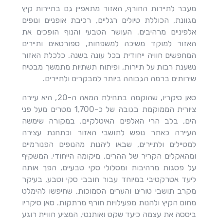
מעבר לתיירות החורף, האזור מתאפיין גם בתיירות קיץ
מגוונת, הכוללת טיולים רגליים, רכיבת אופניים ונופים
אלפיניים מרהיבים. העושר הטבעי והנוף הופכים את
האזור למוקד משיכה למשפחות, ספורטאים ותיירים
המחפשים חוויה ייחודית בכל עונה בשנה. כלכלת האזור
נשענת רבות על תיירות, ופיתוח תשתיות מתמשך מבטיח
שירותים ברמה הגבוהה ביותר למבקרים ולתיירים.
סאן סיקריו, שהוקמה בתחילת המאה ה-20, היא עיירה
ציורית הממוקמת בגובה של כ-1,700 מטרים מעל פני
הים, בלב הרי האלפים האיטלקיים. במקורה שימשה
העיירה כאתר נופש לתושבי האזור וכתחנת עצירה
למטיילים ולתיירים, שבאו ליהנות מהנופים הפנורמיים
ומהאקלים הקריר של ההרים. מיקומה הייחודי, המשקיף
על פסגות מרהיבות ומסלולי סקי טבעיים, הפך אותה
ליעד אטרקטיבי במיוחד עבור חובבי סקי וטבע, בעיקר
מקרב תושבי טורינו והערים הסמוכות, שחיפשו להימלט
מחום הקיץ ולהנות מפעילויות חורף מרתקות. סאן סיקריו
ביססה את עצמה כיעד שקט ואותנטי, המציע חוויית רוגע