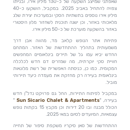
שאפתני שמייצג השקעה של כ-130 מיליון אירו, ובנייתו
צפויה להתחיל באביב 2025. במקביל, הושקעו כ-40
מיליון אירו נוספים בתשתיות הסקי ובמערכות יצירת שלג
מלאכותי באזור, וכן ישנה תוכנית לשחזור מלון היסטורי
באזור בהשקעה מוערכת של כ-50 מיליון אירו.
פתיחת אתר הנופש קלאב מד, מהווה אבן דרך
משמעותית בתהליך ההתחדשות של האזור. המתחם
החדש יביא עמו גל של תיירים בינלאומיים המחפשים
חוויית סקי יוקרתית, מה שמזרים דם חדש לכלכלה
המקומית. כמו כן, כניסתה האפשרית של רשת מלונאות
בינלאומית בעיירה רק מחזקת את מעמדה כיעד תיירותי
מוביל.
במקביל לפיתוח התיירות, החל גם פרויקט נדל"ן חדש
בעיירה, "
Sun Sicario Chalet & Apartments
"
הכולל מבנה ובו 20 דירות וכן מקבץ 15 בקתות נופש
עצמאיות, המיועדים לסיום במאי 2025.
ההתחדשות של סאן סיקריו משקפת סיפור של תחייה